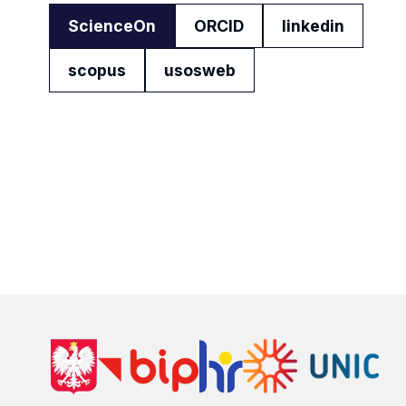
ScienceOn
ORCID
linkedin
scopus
usosweb