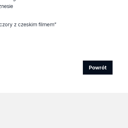
znesie
eczory z czeskim filmem”
Powrót