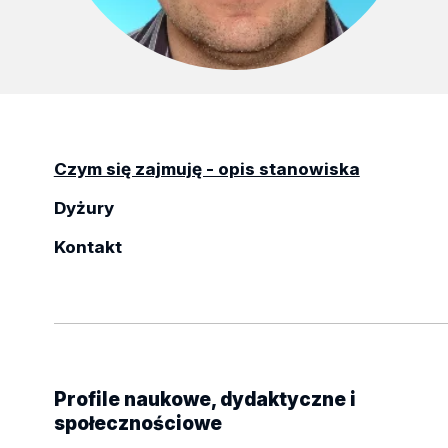
Czym się zajmuję - opis stanowiska
Dyżury
Kontakt
Profile naukowe, dydaktyczne i
społecznościowe