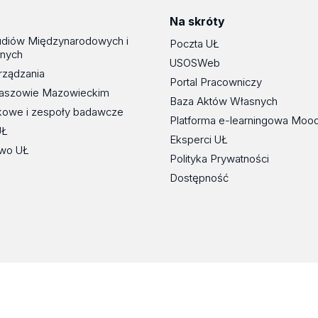
Na skróty
udiów Międzynarodowych i
Poczta UŁ
znych
USOSWeb
rządzania
Portal Pracowniczy
maszowie Mazowieckim
Baza Aktów Własnych
kowe i zespoły badawcze
Platforma e-learningowa Moo
UŁ
Eksperci UŁ
wo UŁ
Polityka Prywatności
Dostępność