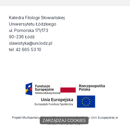
Katedra Filologii Słowiańskiej
Uniwersytetu Łódzkiego
ul. Pomorska 171/173
90-236 Łódź
slawistyka@uni.lodz.pl
tel: 42 665 53 10
Projekt Multiportalu UŁ współfinansowany z funduszy Unii Europejskiej w
ZARZĄDZAJ COOKIES
ramach konkursu NCBR