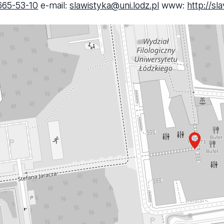
665-53-10
e-mail:
slawistyka@uni.lodz.pl
www:
http://sla