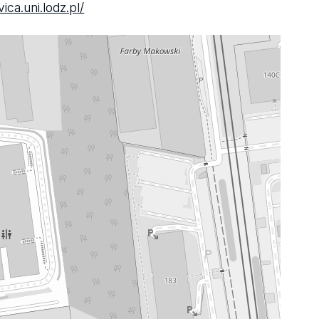
vica.uni.lodz.pl/