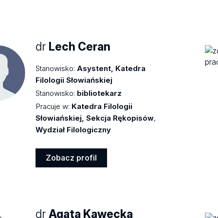
Zobacz
profil
dr
Lech Ceran
Stanowisko:
Asystent, Katedra
Filologii Słowiańskiej
Stanowisko:
bibliotekarz
Pracuje w:
Katedra Filologii
Słowiańskiej, Sekcja Rękopisów
,
Wydział Filologiczny
Zobacz profil
Zobacz
profil
dr
Agata Kawecka