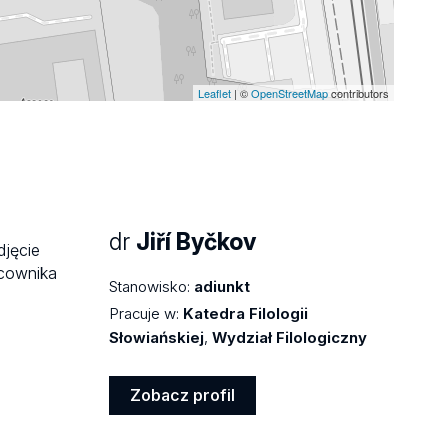
Leaflet
| ©
OpenStreetMap
contributors
dr
Jiří Byčkov
Stanowisko:
adiunkt
Pracuje w:
Katedra Filologii
Słowiańskiej
,
Wydział Filologiczny
Zobacz profil
Zobacz
profil